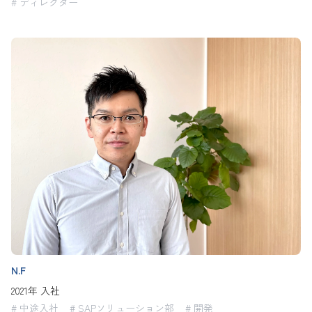
# ディレクター
N.F
2021年 入社
# 中途入社
# SAPソリューション部
# 開発