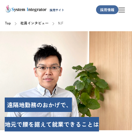
採用情報
採用サイト
私たちについて
Top
社員インタビュー
N.F
事業紹介
職種紹介
働く環境
社員インタビュー
お問い合わせ
遠隔地勤務のおかげで、
地元で腰を据えて就業できることは